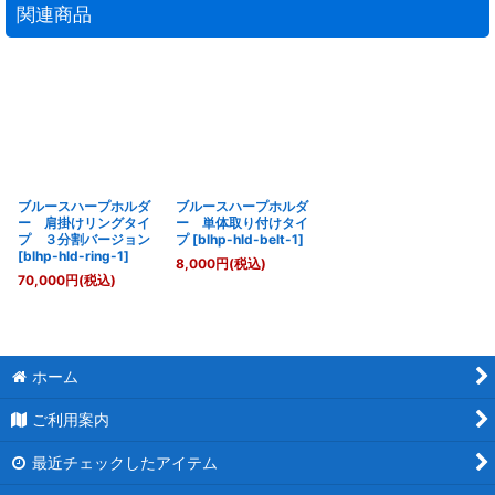
関連商品
ブルースハープホルダ
ブルースハープホルダ
ー 肩掛けリングタイ
ー 単体取り付けタイ
プ ３分割バージョン
プ
[
blhp-hld-belt-1
]
[
blhp-hld-ring-1
]
8,000
円
(税込)
70,000
円
(税込)
ホーム
ご利用案内
最近チェックしたアイテム