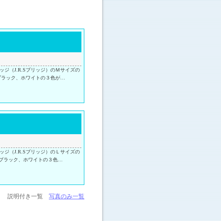
ッジ（J.R.Sブリッジ）のＭサイズの
ブラック、ホワイトの３色が…
ッジ（J.R.Sブリッジ）のＬサイズの
、ブラック、ホワイトの３色…
説明付き一覧
写真のみ一覧