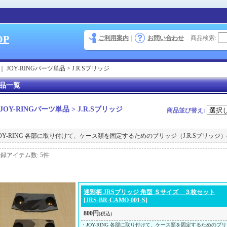
OP
ご利用案内
｜
お問い合わせ
商品検索
:
｜
JOY-RINGパーツ単品 > J.R.Sブリッジ
品一覧
JOY-RINGパーツ単品 > J.R.Sブリッジ
商品並び替え
:
JOY-RING 各部に取り付けて、ケース類を固定するためのブリッジ（J.R.Sブリッジ
登録アイテム数
:
5件
迷彩柄 JRSブリッジ 角型 Ｓサイズ ３枚セット
[JRS-BR-CAMO-001-S]
800円
(税込)
・JOY-RING 各部に取り付けて、ケース類を固定するためのブリ