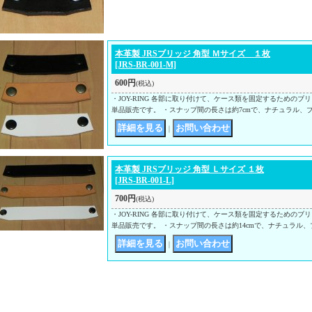
本革製 JRSブリッジ 角型 Ｍサイズ １枚
[JRS-BR-001-M]
600円
(税込)
・JOY-RING 各部に取り付けて、ケース類を固定するためのブリ
単品販売です。 ・スナップ間の長さは約7cmで、ナチュラル、
｜
本革製 JRSブリッジ 角型 Ｌサイズ １枚
[JRS-BR-001-L]
700円
(税込)
・JOY-RING 各部に取り付けて、ケース類を固定するためのブリ
単品販売です。 ・スナップ間の長さは約14cmで、ナチュラル
｜