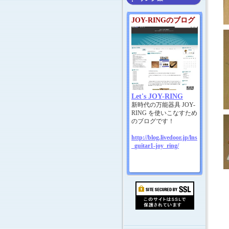
JOY-RINGのブログ
Let's JOY-RING
新時代の万能器具 JOY-
RING を使いこなすため
のブログです！
http://blog.livedoor.jp/lns
_guitar1-joy_ring/