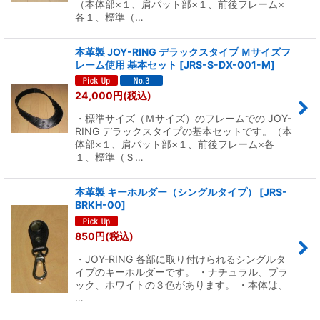
（本体部×１、肩パット部×１、前後フレーム×
各１、標準（…
本革製 JOY-RING デラックスタイプ Ｍサイズフ
レーム使用 基本セット
[
JRS-S-DX-001-M
]
24,000
円
(税込)
・標準サイズ（Ｍサイズ）のフレームでの JOY-
RING デラックスタイプの基本セットです。（本
体部×１、肩パット部×１、前後フレーム×各
１、標準（Ｓ…
本革製 キーホルダー（シングルタイプ）
[
JRS-
BRKH-00
]
850
円
(税込)
・JOY-RING 各部に取り付けられるシングルタ
イプのキーホルダーです。 ・ナチュラル、ブラ
ック、ホワイトの３色があります。 ・本体は、
…